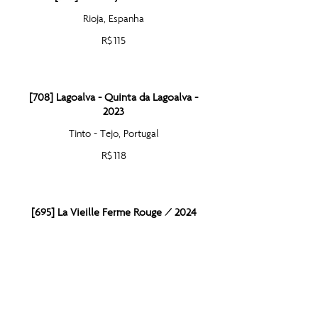
Rioja, Espanha
R$ 115
[708] Lagoalva - Quinta da Lagoalva -
2023
Tinto - Tejo, Portugal
R$ 118
[695] La Vieille Ferme Rouge / 2024
Rhône - França
R$ 118
[594] Luis Pato (Baga, Touriga Nacional) /