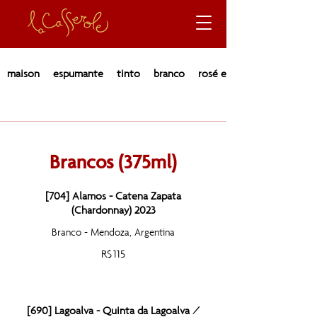
maison
espumante
tinto
branco
rosé e laranja
Brancos (375ml)
[704] Alamos - Catena Zapata
(Chardonnay) 2023
Branco - Mendoza, Argentina
R$ 115
[690] Lagoalva - Quinta da Lagoalva /