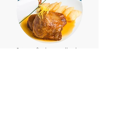
Pato confitado ao molho de
laranja, batatas soufflées