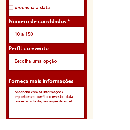
q
u
i
Número de convidados
r
e
d
Perfil do evento
Forneça mais informações
solicitar orçamento