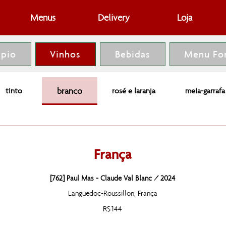
Menus
Delivery
Loja
ápio
Vinhos
Bebidas
Menu Fo
tinto
branco
rosé e laranja
meia-garrafa
França
[762] Paul Mas - Claude Val Blanc / 2024
Languedoc-Roussillon, França
R$ 144