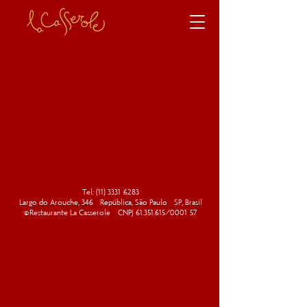
Tel:
(11) 3331-6283
Largo do Arouche, 346 - República, São Paulo - SP, Brasil
©
Restaurante La Casserole - CNPJ
61.351.615
/0001-57