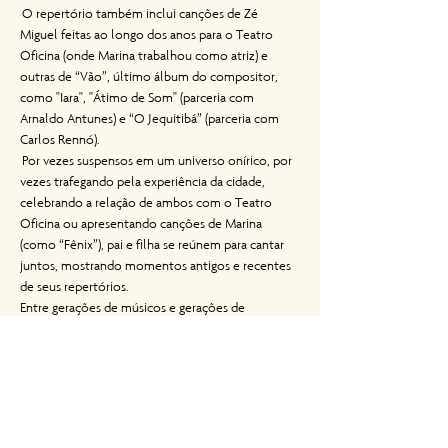
 O repertório também inclui canções de Zé 
Miguel feitas ao longo dos anos para o Teatro 
Oficina (onde Marina trabalhou como atriz) e 
outras de “Vão”, último álbum do compositor, 
como "Iara", "Átimo de Som" (parceria com 
Arnaldo Antunes) e “O Jequitibá” (parceria com 
Carlos Rennó).
 Por vezes suspensos em um universo onírico, por 
vezes trafegando pela experiência da cidade, 
celebrando a relação de ambos com o Teatro 
Oficina ou apresentando canções de Marina 
(como “Fênix”), pai e filha se reúnem para cantar 
juntos, mostrando momentos antigos e recentes 
de seus repertórios.
Entre gerações de músicos e gerações de 
proprietários e clientes do La Casserole, o último 
show da sequência comemorativa dos 70 anos 
não poderia ser mais especial e marcante!
Menu - Noites Musicais LC 70
O cardápio das noites musicais incluirá clássicos 
selecionados do nosso menu fixo e algumas 