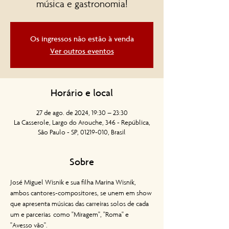
música e gastronomia!
Os ingressos não estão à venda
Ver outros eventos
Horário e local
27 de ago. de 2024, 19:30 – 23:30
La Casserole, Largo do Arouche, 346 - República,
São Paulo - SP, 01219-010, Brasil
Sobre
José Miguel Wisnik e sua filha Marina Wisnik, 
ambos cantores-compositores, se unem em show 
que apresenta músicas das carreiras solos de cada 
um e parcerias  como "Miragem", "Roma" e 
"Avesso vão". 