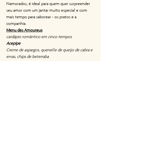
Namorados, é ideal para quem quer surpreender 
seu amor com um jantar muito especial e com 
mais tempo para saborear - os pratos e a 
companhia.
Menu des Amoureux
cardápio romântico em cinco tempos
Acepipe
Creme de aspargos, quenelle de queijo de cabra e 
ervas, chips de beterraba
Entrada
Mousseline de abóbora, cogumelos, mix de 
castanhas
Primeiro Prato
Cassolette de peixe do dia, camarão, molho ao 
açafrão
ou
Curry de lentilhas, couve kale tostada, uvas passas
Segundo Prato
Filé Béarnaise, batatas château
ou
Purê de grão de bico, endívia caramelizada, quinoa 