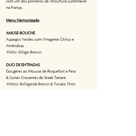
com um dos pioneiros da viticultura sustentável 
na França.
Menu Harmonizado
AMUSE-BOUCHE
Aspargos Verdes com Vinagrete Cítrico e 
Amêndoas
Vinho: Sillage Branco
DUO DE ENTRADAS
Gougères ao Mousse de Roquefort e Pera
& Cones Crocantes de Steak Tartare
Vinhos: Bellagarda Branco & Tunaka Tinto
PRATO PRINCIPAL
Magret de Canard ao Molho de Amoras, 
Mandioquinha Rösti
| 
ou 
| Tournedos de Mignon Grelhado, Molho 
Merlot, Mandioquinha Rösti
Vinhos: Grand Large Tinto & Alpinia Tinto