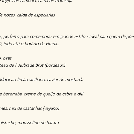
e inglês de cambuci, calda de maracujá
e nozes, calda de especiarias
 perfeito para comemorar em grande estilo - ideal para quem dispõe
, indo até o horário da virada..
o, ovas
teau de l´Aubrade Brut (Bordeaux)
ock ao limão siciliano, caviar de mostarda
 beterraba, creme de queijo de cabra e dill
umes, mix de castanhas (vegano)
pistache, mousseline de batata