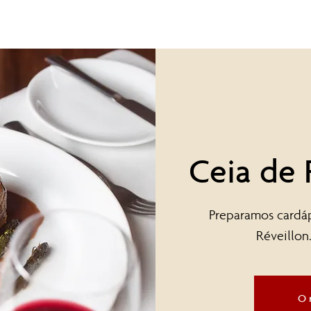
Menus
Delivery
Loja
Ceia de 
Preparamos cardáp
Réveillon
O 