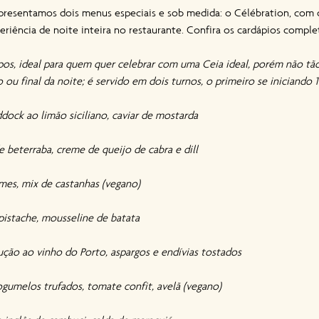
resentamos dois menus especiais e sob medida: o Célébration, com qu
riência de noite inteira no restaurante. Confira os cardápios comple
, ideal para quem quer celebrar com uma Ceia ideal, porém não tão
ou final da noite; é servido em dois turnos, o primeiro se iniciando 
ock ao limão siciliano, caviar de mostarda
 beterraba, creme de queijo de cabra e dill
umes, mix de castanhas (vegano)
pistache, mousseline de batata
dução ao vinho do Porto, aspargos e endívias tostados
cogumelos trufados, tomate confit, avelã (vegano)