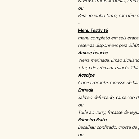
Pavlova, frutas amarelas, crem
ou
Pera ao vinho tinto, camafeu d
~
Menu Festivité
menu completo em seis etapas,
reservas disponíveis para 21h00
Amuse bouche
Vieira marinada, limão sicilian
+ taça de crémant francês Châ
Acepipe
Cone crocante, mousse de hadd
Entrada
Salmão defumado, carpaccio de
ou
Tuile ao curry, fricassé de leg
Primeiro Prato
Bacalhau confitado, crosta de 
ou