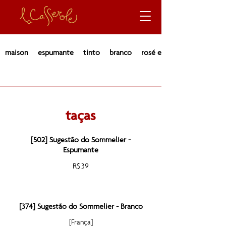
maison
espumante
tinto
branco
rosé e laranja
taças
[502] Sugestão do Sommelier -
Espumante
R$ 39
[374] Sugestão do Sommelier - Branco
[França]